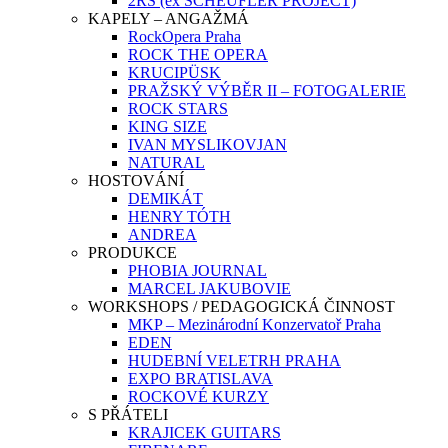
2RS (ex SCHEUFLER PROJECT)
KAPELY – ANGAŽMÁ
RockOpera Praha
ROCK THE OPERA
KRUCIPÜSK
PRAŽSKÝ VÝBĚR II – FOTOGALERIE
ROCK STARS
KING SIZE
IVAN MYSLIKOVJAN
NATURAL
HOSTOVÁNÍ
DEMIKÁT
HENRY TÓTH
ANDREA
PRODUKCE
PHOBIA JOURNAL
MARCEL JAKUBOVIE
WORKSHOPS / PEDAGOGICKÁ ČINNOST
MKP – Mezinárodní Konzervatoř Praha
EDEN
HUDEBNÍ VELETRH PRAHA
EXPO BRATISLAVA
ROCKOVÉ KURZY
S PŘÁTELI
KRAJICEK GUITARS