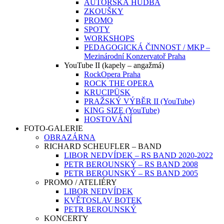
AUTORSKÁ HUDBA
ZKOUŠKY
PROMO
SPOTY
WORKSHOPS
PEDAGOGICKÁ ČINNOST / MKP –
Mezinárodní Konzervatoř Praha
YouTube II (kapely – angažmá)
RockOpera Praha
ROCK THE OPERA
KRUCIPÜSK
PRAŽSKÝ VÝBĚR II (YouTube)
KING SIZE (YouTube)
HOSTOVÁNÍ
FOTO-GALERIE
OBRAZÁRNA
RICHARD SCHEUFLER – BAND
LIBOR NEDVÍDEK – RS BAND 2020-2022
PETR BEROUNSKÝ – RS BAND 2008
PETR BEROUNSKÝ – RS BAND 2005
PROMO / ATELIÉRY
LIBOR NEDVÍDEK
KVĚTOSLAV BOTEK
PETR BEROUNSKÝ
KONCERTY