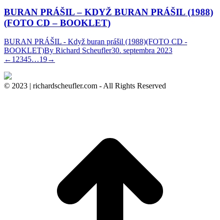
BURAN PRÁŠIL – KDYŽ BURAN PRÁŠIL (1988)
(FOTO CD – BOOKLET)
BURAN PRÁŠIL - Když buran prášil (1988)(FOTO CD -
BOOKLET)
By
Richard Scheufler
30. septembra 2023
←
1
2
3
4
5
…
19
→
© 2023 | richardscheufler.com - All Rights Reserved