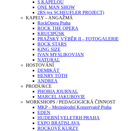
S KAPELOU
ONE MAN SHOW
2RS (ex SCHEUFLER PROJECT)
KAPELY – ANGAŽMÁ
RockOpera Praha
ROCK THE OPERA
KRUCIPÜSK
PRAŽSKÝ VÝBĚR II – FOTOGALERIE
ROCK STARS
KING SIZE
IVAN MYSLIKOVJAN
NATURAL
HOSTOVÁNÍ
DEMIKÁT
HENRY TÓTH
ANDREA
PRODUKCE
PHOBIA JOURNAL
MARCEL JAKUBOVIE
WORKSHOPS / PEDAGOGICKÁ ČINNOST
MKP – Mezinárodní Konzervatoř Praha
EDEN
HUDEBNÍ VELETRH PRAHA
EXPO BRATISLAVA
ROCKOVÉ KURZY