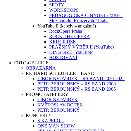
SPOTY
WORKSHOPS
PEDAGOGICKÁ ČINNOST / MKP –
Mezinárodní Konzervatoř Praha
YouTube II (kapely – angažmá)
RockOpera Praha
ROCK THE OPERA
KRUCIPÜSK
PRAŽSKÝ VÝBĚR II (YouTube)
KING SIZE (YouTube)
HOSTOVÁNÍ
FOTO-GALERIE
OBRAZÁRNA
RICHARD SCHEUFLER – BAND
LIBOR NEDVÍDEK – RS BAND 2020-2022
PETR BEROUNSKÝ – RS BAND 2008
PETR BEROUNSKÝ – RS BAND 2005
PROMO / ATELIÉRY
LIBOR NEDVÍDEK
KVĚTOSLAV BOTEK
PETR BEROUNSKÝ
KONCERTY
S KAPELOU
ONE MAN SHOW