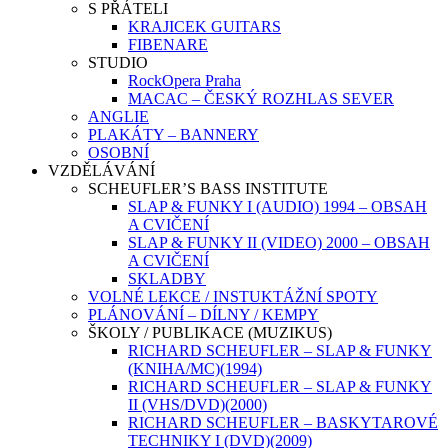
S PŘÁTELI
KRAJICEK GUITARS
FIBENARE
STUDIO
RockOpera Praha
MACAC – ČESKÝ ROZHLAS SEVER
ANGLIE
PLAKÁTY – BANNERY
OSOBNÍ
VZDĚLÁVÁNÍ
SCHEUFLER’S BASS INSTITUTE
SLAP & FUNKY I (AUDIO) 1994 – OBSAH
A CVIČENÍ
SLAP & FUNKY II (VIDEO) 2000 – OBSAH
A CVIČENÍ
SKLADBY
VOLNÉ LEKCE / INSTUKTÁŽNÍ SPOTY
PLÁNOVÁNÍ – DÍLNY / KEMPY
ŠKOLY / PUBLIKACE (MUZIKUS)
RICHARD SCHEUFLER – SLAP & FUNKY
(KNIHA/MC)(1994)
RICHARD SCHEUFLER – SLAP & FUNKY
II (VHS/DVD)(2000)
RICHARD SCHEUFLER – BASKYTAROVÉ
TECHNIKY I (DVD)(2009)