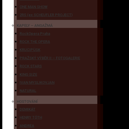
ONE MAN SHOW
2RS (ex SCHEUFLER PROJECT)
KAPELY – ANGAŽMÁ
RockOpera Praha
ROCK THE OPERA
KRUCIPÜSK
PRAŽSKÝ VÝBĚR II – FOTOGALERIE
ROCK STARS
KING SIZE
IVAN MYSLIKOVJAN
NATURAL
HOSTOVÁNÍ
DEMIKÁT
HENRY TÓTH
ANDREA