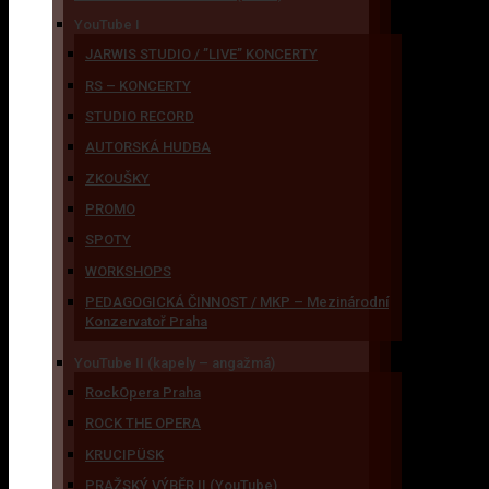
YouTube I
JARWIS STUDIO / ’’LIVE’’ KONCERTY
RS – KONCERTY
STUDIO RECORD
AUTORSKÁ HUDBA
ZKOUŠKY
PROMO
SPOTY
WORKSHOPS
PEDAGOGICKÁ ČINNOST / MKP – Mezinárodní
Konzervatoř Praha
YouTube II (kapely – angažmá)
RockOpera Praha
ROCK THE OPERA
KRUCIPÜSK
PRAŽSKÝ VÝBĚR II (YouTube)