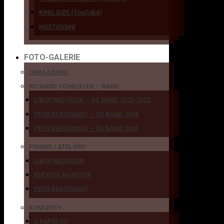
KING SIZE (YouTube)
HOSTOVÁNÍ
FOTO-GALERIE
OBRAZÁRNA
RICHARD SCHEUFLER – BAND
LIBOR NEDVÍDEK – RS BAND 2020-2022
PETR BEROUNSKÝ – RS BAND 2008
PETR BEROUNSKÝ – RS BAND 2005
PROMO / ATELIÉRY
LIBOR NEDVÍDEK
KVĚTOSLAV BOTEK
PETR BEROUNSKÝ
KONCERTY
S KAPELOU