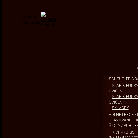
Richard
Scheufler
SCHEUFLER’S B
SLAP & FUNKY 
CVIČENÍ
SLAP & FUNKY 
CVIČENÍ
SKLADBY
VOLNÉ LEKCE /
PLÁNOVÁNÍ – DÍ
ŠKOLY / PUBLIK
RICHARD SCHE
(KNIHA/MC)(199