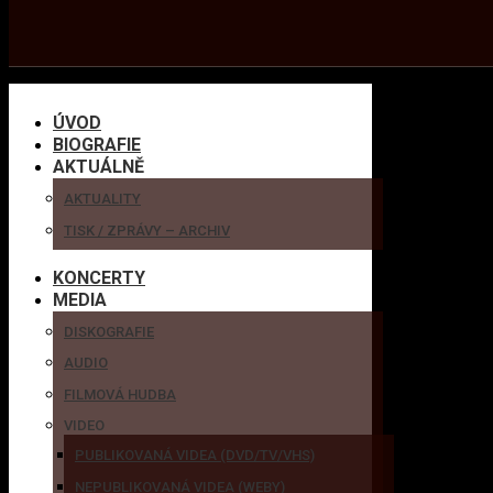
ÚVOD
BIOGRAFIE
AKTUÁLNĚ
AKTUALITY
TISK / ZPRÁVY – ARCHIV
KONCERTY
MEDIA
DISKOGRAFIE
AUDIO
FILMOVÁ HUDBA
VIDEO
PUBLIKOVANÁ VIDEA (DVD/TV/VHS)
NEPUBLIKOVANÁ VIDEA (WEBY)