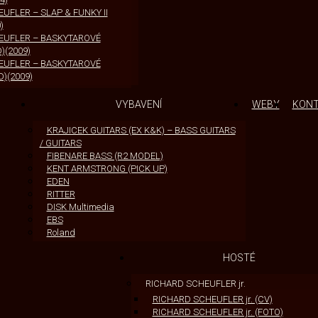
UFLER – SLAP & FUNKY II
)
EUFLER – BASKYTAROVÉ
)(2009)
EUFLER – BASKYTAROVÉ
D)(2009)
VYBAVENÍ
WEBY
KON
KRAJICEK GUITARS (EX K&K) – BASS GUITARS
/ GUITARS
FIBENARE BASS (R2 MODEL)
KENT ARMSTRONG (PICK UP)
EDEN
RITTER
DISK Multimedia
EBS
Roland
HOSTÉ
RICHARD SCHEUFLER jr.
RICHARD SCHEUFLER jr. (CV)
RICHARD SCHEUFLER jr. (FOTO)