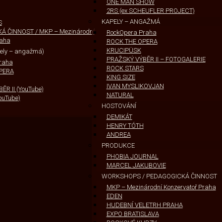
ONE MAN SHOW
2RS (ex SCHEUFLER PROJECT)
KAPELY – ANGAŽMÁ
S
 ČINNOST / MKP – Mezinárodní
RockOpera Praha
raha
ROCK THE OPERA
KRUCIPÜSK
pely – angažmá)
PRAŽSKÝ VÝBĚR II – FOTOGALERIE
raha
ROCK STARS
PERA
KING SIZE
IVAN MYSLIKOVJAN
R II (YouTube)
NATURAL
ouTube)
HOSTOVÁNÍ
DEMIKÁT
HENRY TÓTH
ANDREA
PRODUKCE
PHOBIA JOURNAL
MARCEL JAKUBOVIE
WORKSHOPS / PEDAGOGICKÁ ČINNOST
MKP – Mezinárodní Konzervatoř Praha
EDEN
HUDEBNÍ VELETRH PRAHA
EXPO BRATISLAVA