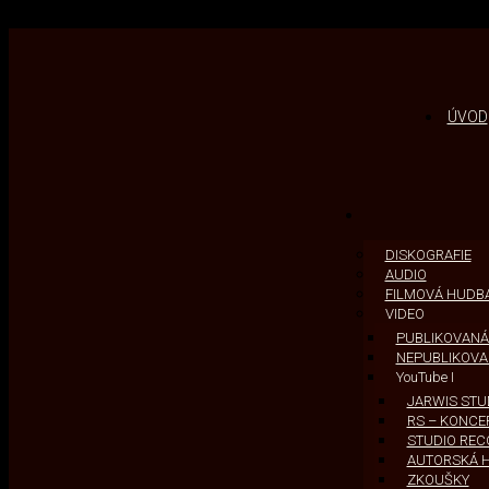
Skip to content
ÚVOD
DISKOGRAFIE
AUDIO
FILMOVÁ HUDB
VIDEO
PUBLIKOVANÁ 
NEPUBLIKOVAN
YouTube I
JARWIS STUDI
RS – KONCE
STUDIO REC
AUTORSKÁ 
ZKOUŠKY