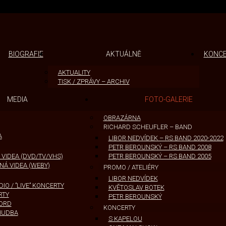
BIOGRAFIE
AKTUÁLNĚ
KONC
AKTUALITY
TISK / ZPRÁVY – ARCHIV
MEDIA
FOTO-GALERIE
OBRAZÁRNA
RICHARD SCHEUFLER – BAND
A
LIBOR NEDVÍDEK – RS BAND 2020-2022
PETR BEROUNSKÝ – RS BAND 2008
VIDEA (DVD/TV/VHS)
PETR BEROUNSKÝ – RS BAND 2005
Á VIDEA (WEBY)
PROMO / ATELIÉRY
LIBOR NEDVÍDEK
O / ’’LIVE’’ KONCERTY
KVĚTOSLAV BOTEK
RTY
PETR BEROUNSKÝ
ORD
KONCERTY
HUDBA
S KAPELOU