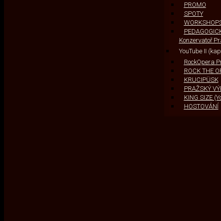
PROMO
SPOTY
WORKSHOP
PEDAGOGICKÁ
Konzervatoř P
YouTube II (ka
RockOpera P
ROCK THE O
KRUCIPÜSK
PRAŽSKÝ VÝBĚ
KING SIZE (Y
HOSTOVÁNÍ