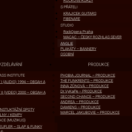
ROCKOVÉ KURZY
S PŘÁTELI
KRAJICEK GUITARS
FIBENARE
STUDIO
RockOpera Praha
MACAC – ČESKÝ ROZHLAS SEVER
ANGLIE
PLAKÁTY – BANNERY
OSOBNÍ
VZDĚLÁVÁNÍ
PRODUKCE
ASS INSTITUTE
PHOBIA JOURNAL – PRODUKCE
THE FUNKRENTS – PRODUKCE
I (AUDIO) 1994 – OBSAH A
INNA ZŮNOVÁ – PRODUKCE
Dr.VyKaPe – PRODUKCE
II (VIDEO) 2000 – OBSAH A
SECOND CHANCE – PRODUKCE
ANDREA – PRODUKCE
DAMIENS – PRODUKCE
 INSTUKTÁŽNÍ SPOTY
MARCEL JAKUBOVIE – PRODUKCE
LNY / KEMPY
ACE (MUZIKUS)
UFLER – SLAP & FUNKY
4)