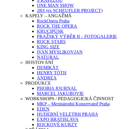
S KAPELOU
ONE MAN SHOW
2RS (ex SCHEUFLER PROJECT)
KAPELY – ANGAŽMÁ
RockOpera Praha
ROCK THE OPERA
KRUCIPÜSK
PRAŽSKÝ VÝBĚR II – FOTOGALERIE
ROCK STARS
KING SIZE
IVAN MYSLIKOVJAN
NATURAL
HOSTOVÁNÍ
DEMIKÁT
HENRY TÓTH
ANDREA
PRODUKCE
PHOBIA JOURNAL
MARCEL JAKUBOVIE
WORKSHOPS / PEDAGOGICKÁ ČINNOST
MKP – Mezinárodní Konzervatoř Praha
EDEN
HUDEBNÍ VELETRH PRAHA
EXPO BRATISLAVA
ROCKOVÉ KURZY