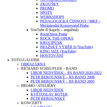
ZKOUŠKY
PROMO
SPOTY
WORKSHOPS
PEDAGOGICKÁ ČINNOST / MKP –
Mezinárodní Konzervatoř Praha
YouTube II (kapely – angažmá)
RockOpera Praha
ROCK THE OPERA
KRUCIPÜSK
PRAŽSKÝ VÝBĚR II (YouTube)
KING SIZE (YouTube)
HOSTOVÁNÍ
FOTO-GALERIE
OBRAZÁRNA
RICHARD SCHEUFLER – BAND
LIBOR NEDVÍDEK – RS BAND 2020-2022
PETR BEROUNSKÝ – RS BAND 2008
PETR BEROUNSKÝ – RS BAND 2005
PROMO / ATELIÉRY
LIBOR NEDVÍDEK
KVĚTOSLAV BOTEK
PETR BEROUNSKÝ
KONCERTY