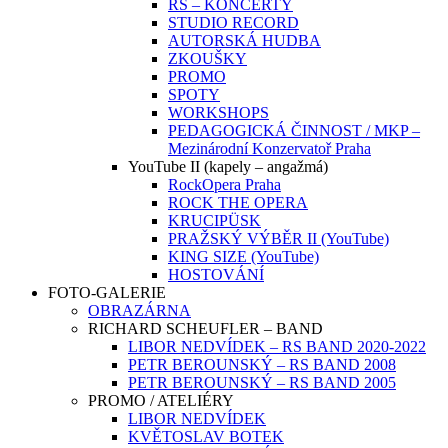
RS – KONCERTY
STUDIO RECORD
AUTORSKÁ HUDBA
ZKOUŠKY
PROMO
SPOTY
WORKSHOPS
PEDAGOGICKÁ ČINNOST / MKP –
Mezinárodní Konzervatoř Praha
YouTube II (kapely – angažmá)
RockOpera Praha
ROCK THE OPERA
KRUCIPÜSK
PRAŽSKÝ VÝBĚR II (YouTube)
KING SIZE (YouTube)
HOSTOVÁNÍ
FOTO-GALERIE
OBRAZÁRNA
RICHARD SCHEUFLER – BAND
LIBOR NEDVÍDEK – RS BAND 2020-2022
PETR BEROUNSKÝ – RS BAND 2008
PETR BEROUNSKÝ – RS BAND 2005
PROMO / ATELIÉRY
LIBOR NEDVÍDEK
KVĚTOSLAV BOTEK