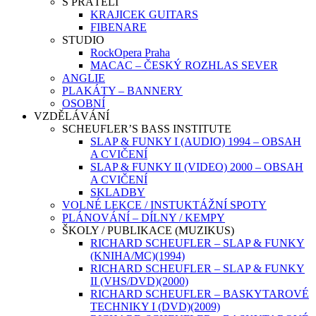
S PŘÁTELI
KRAJICEK GUITARS
FIBENARE
STUDIO
RockOpera Praha
MACAC – ČESKÝ ROZHLAS SEVER
ANGLIE
PLAKÁTY – BANNERY
OSOBNÍ
VZDĚLÁVÁNÍ
SCHEUFLER’S BASS INSTITUTE
SLAP & FUNKY I (AUDIO) 1994 – OBSAH
A CVIČENÍ
SLAP & FUNKY II (VIDEO) 2000 – OBSAH
A CVIČENÍ
SKLADBY
VOLNÉ LEKCE / INSTUKTÁŽNÍ SPOTY
PLÁNOVÁNÍ – DÍLNY / KEMPY
ŠKOLY / PUBLIKACE (MUZIKUS)
RICHARD SCHEUFLER – SLAP & FUNKY
(KNIHA/MC)(1994)
RICHARD SCHEUFLER – SLAP & FUNKY
II (VHS/DVD)(2000)
RICHARD SCHEUFLER – BASKYTAROVÉ
TECHNIKY I (DVD)(2009)