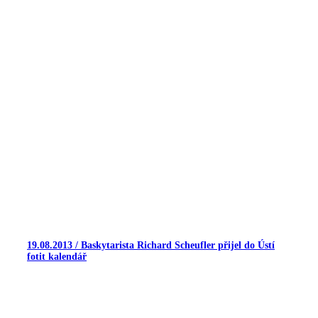
19.08.2013 / Baskytarista Richard Scheufler přijel do Ústí
fotit kalendář