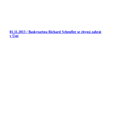
01.11.2013 / Baskytarista Richard Scheufler se chystá zahrát
v Ústí