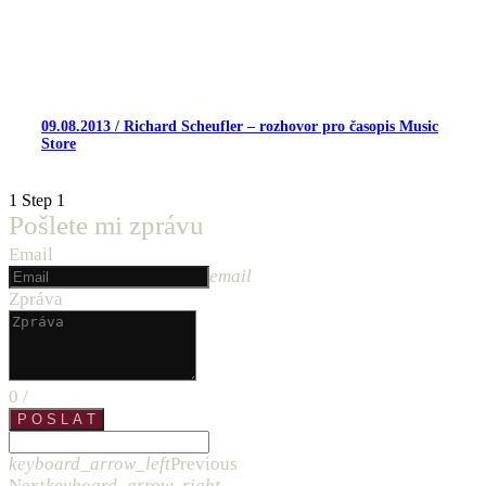
09.08.2013 / Richard Scheufler – rozhovor pro časopis Music
Store
1
Step 1
Pošlete mi zprávu
Email
email
Zpráva
0
/
P O S L A T
keyboard_arrow_left
Previous
Next
keyboard_arrow_right