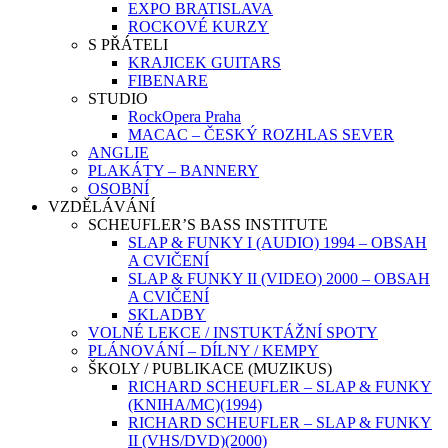
EXPO BRATISLAVA
ROCKOVÉ KURZY
S PŘÁTELI
KRAJICEK GUITARS
FIBENARE
STUDIO
RockOpera Praha
MACAC – ČESKÝ ROZHLAS SEVER
ANGLIE
PLAKÁTY – BANNERY
OSOBNÍ
VZDĚLÁVÁNÍ
SCHEUFLER’S BASS INSTITUTE
SLAP & FUNKY I (AUDIO) 1994 – OBSAH
A CVIČENÍ
SLAP & FUNKY II (VIDEO) 2000 – OBSAH
A CVIČENÍ
SKLADBY
VOLNÉ LEKCE / INSTUKTÁŽNÍ SPOTY
PLÁNOVÁNÍ – DÍLNY / KEMPY
ŠKOLY / PUBLIKACE (MUZIKUS)
RICHARD SCHEUFLER – SLAP & FUNKY
(KNIHA/MC)(1994)
RICHARD SCHEUFLER – SLAP & FUNKY
II (VHS/DVD)(2000)