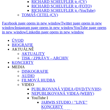
RICHARD SCHEUFLER jr. (CV)
RICHARD SCHEUFLER jr. (FOTO)
RICHARD SCHEUFLER jr. (YouTube)
TOMÁŠ CETEL (CV)
Facebook page opens in new window
Twitter page opens in new
window
Instagram page opens in new window
YouTube page opens
in new window
Linkedin page opens in new window
ÚVOD
BIOGRAFIE
AKTUÁLNĚ
AKTUALITY
TISK / ZPRÁVY – ARCHIV
KONCERTY
MEDIA
DISKOGRAFIE
AUDIO
FILMOVÁ HUDBA
VIDEO
PUBLIKOVANÁ VIDEA (DVD/TV/VHS)
NEPUBLIKOVANÁ VIDEA (WEBY)
YouTube I
JARWIS STUDIO / ’’LIVE’’
KONCERTY