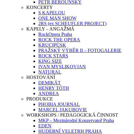
PETR BEROUNSKÝ
KONCERTY
S KAPELOU
ONE MAN SHOW
2RS (ex SCHEUFLER PROJECT)
KAPELY – ANGAŽMÁ
RockOpera Praha
ROCK THE OPERA
KRUCIPÜSK
PRAŽSKÝ VÝBĚR II – FOTOGALERIE
ROCK STARS
KING SIZE
IVAN MYSLIKOVJAN
NATURAL
HOSTOVÁNÍ
DEMIKÁT
HENRY TÓTH
ANDREA
PRODUKCE
PHOBIA JOURNAL
MARCEL JAKUBOVIE
WORKSHOPS / PEDAGOGICKÁ ČINNOST
MKP – Mezinárodní Konzervatoř Praha
EDEN
HUDEBNÍ VELETRH PRAHA