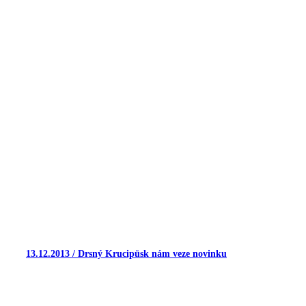
13.12.2013 / Drsný Krucipüsk nám veze novinku