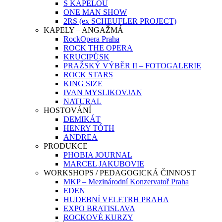
S KAPELOU
ONE MAN SHOW
2RS (ex SCHEUFLER PROJECT)
KAPELY – ANGAŽMÁ
RockOpera Praha
ROCK THE OPERA
KRUCIPÜSK
PRAŽSKÝ VÝBĚR II – FOTOGALERIE
ROCK STARS
KING SIZE
IVAN MYSLIKOVJAN
NATURAL
HOSTOVÁNÍ
DEMIKÁT
HENRY TÓTH
ANDREA
PRODUKCE
PHOBIA JOURNAL
MARCEL JAKUBOVIE
WORKSHOPS / PEDAGOGICKÁ ČINNOST
MKP – Mezinárodní Konzervatoř Praha
EDEN
HUDEBNÍ VELETRH PRAHA
EXPO BRATISLAVA
ROCKOVÉ KURZY