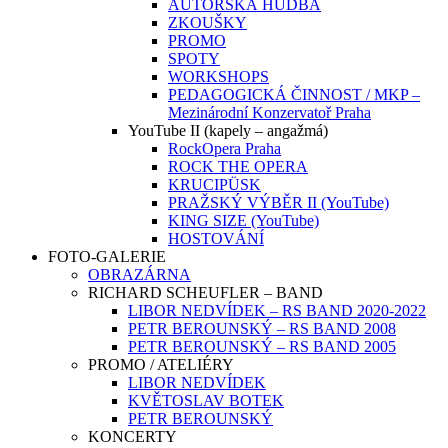
AUTORSKÁ HUDBA
ZKOUŠKY
PROMO
SPOTY
WORKSHOPS
PEDAGOGICKÁ ČINNOST / MKP –
Mezinárodní Konzervatoř Praha
YouTube II (kapely – angažmá)
RockOpera Praha
ROCK THE OPERA
KRUCIPÜSK
PRAŽSKÝ VÝBĚR II (YouTube)
KING SIZE (YouTube)
HOSTOVÁNÍ
FOTO-GALERIE
OBRAZÁRNA
RICHARD SCHEUFLER – BAND
LIBOR NEDVÍDEK – RS BAND 2020-2022
PETR BEROUNSKÝ – RS BAND 2008
PETR BEROUNSKÝ – RS BAND 2005
PROMO / ATELIÉRY
LIBOR NEDVÍDEK
KVĚTOSLAV BOTEK
PETR BEROUNSKÝ
KONCERTY