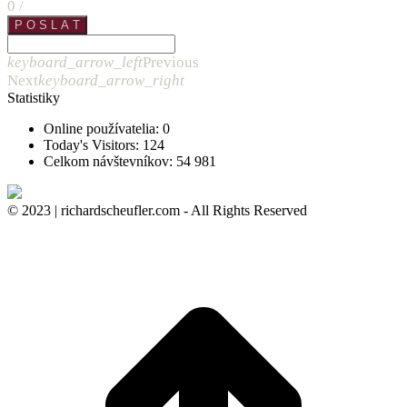
0
/
P O S L A T
keyboard_arrow_left
Previous
Next
keyboard_arrow_right
Statistiky
Online používatelia:
0
Today's Visitors:
124
Celkom návštevníkov:
54 981
© 2023 | richardscheufler.com - All Rights Reserved