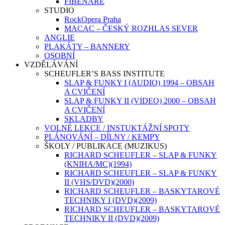
FIBENARE
STUDIO
RockOpera Praha
MACAC – ČESKÝ ROZHLAS SEVER
ANGLIE
PLAKÁTY – BANNERY
OSOBNÍ
VZDĚLÁVÁNÍ
SCHEUFLER’S BASS INSTITUTE
SLAP & FUNKY I (AUDIO) 1994 – OBSAH
A CVIČENÍ
SLAP & FUNKY II (VIDEO) 2000 – OBSAH
A CVIČENÍ
SKLADBY
VOLNÉ LEKCE / INSTUKTÁŽNÍ SPOTY
PLÁNOVÁNÍ – DÍLNY / KEMPY
ŠKOLY / PUBLIKACE (MUZIKUS)
RICHARD SCHEUFLER – SLAP & FUNKY
(KNIHA/MC)(1994)
RICHARD SCHEUFLER – SLAP & FUNKY
II (VHS/DVD)(2000)
RICHARD SCHEUFLER – BASKYTAROVÉ
TECHNIKY I (DVD)(2009)
RICHARD SCHEUFLER – BASKYTAROVÉ
TECHNIKY II (DVD)(2009)