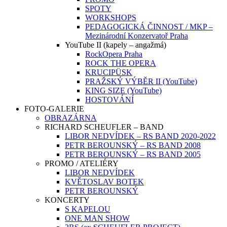
SPOTY
WORKSHOPS
PEDAGOGICKÁ ČINNOST / MKP –
Mezinárodní Konzervatoř Praha
YouTube II (kapely – angažmá)
RockOpera Praha
ROCK THE OPERA
KRUCIPÜSK
PRAŽSKÝ VÝBĚR II (YouTube)
KING SIZE (YouTube)
HOSTOVÁNÍ
FOTO-GALERIE
OBRAZÁRNA
RICHARD SCHEUFLER – BAND
LIBOR NEDVÍDEK – RS BAND 2020-2022
PETR BEROUNSKÝ – RS BAND 2008
PETR BEROUNSKÝ – RS BAND 2005
PROMO / ATELIÉRY
LIBOR NEDVÍDEK
KVĚTOSLAV BOTEK
PETR BEROUNSKÝ
KONCERTY
S KAPELOU
ONE MAN SHOW