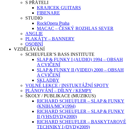
S PŘÁTELI
KRAJICEK GUITARS
FIBENARE
STUDIO
RockOpera Praha
MACAC – ČESKÝ ROZHLAS SEVER
ANGLIE
PLAKÁTY – BANNERY
OSOBNÍ
VZDĚLÁVÁNÍ
SCHEUFLER’S BASS INSTITUTE
SLAP & FUNKY I (AUDIO) 1994 – OBSAH
A CVIČENÍ
SLAP & FUNKY II (VIDEO) 2000 – OBSAH
A CVIČENÍ
SKLADBY
VOLNÉ LEKCE / INSTUKTÁŽNÍ SPOTY
PLÁNOVÁNÍ – DÍLNY / KEMPY
ŠKOLY / PUBLIKACE (MUZIKUS)
RICHARD SCHEUFLER – SLAP & FUNKY
(KNIHA/MC)(1994)
RICHARD SCHEUFLER – SLAP & FUNKY
II (VHS/DVD)(2000)
RICHARD SCHEUFLER – BASKYTAROVÉ
TECHNIKY I (DVD)(2009)