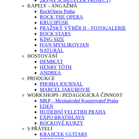
2RS (ex SCHEUFLER PROJECT)
KAPELY – ANGAŽMÁ
RockOpera Praha
ROCK THE OPERA
KRUCIPÜSK
PRAŽSKÝ VÝBĚR II – FOTOGALERIE
ROCK STARS
KING SIZE
IVAN MYSLIKOVJAN
NATURAL
HOSTOVÁNÍ
DEMIKÁT
HENRY TÓTH
ANDREA
PRODUKCE
PHOBIA JOURNAL
MARCEL JAKUBOVIE
WORKSHOPS / PEDAGOGICKÁ ČINNOST
MKP – Mezinárodní Konzervatoř Praha
EDEN
HUDEBNÍ VELETRH PRAHA
EXPO BRATISLAVA
ROCKOVÉ KURZY
S PŘÁTELI
KRAJICEK GUITARS