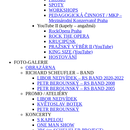
SPOTY
WORKSHOPS
PEDAGOGICKÁ ČINNOST / MKP –
Mezinárodní Konzervatoř Praha
YouTube II (kapely – angažmá)
RockOpera Praha
ROCK THE OPERA
KRUCIPÜSK
PRAŽSKÝ VÝBĚR II (YouTube)
KING SIZE (YouTube)
HOSTOVÁNÍ
FOTO-GALERIE
OBRAZÁRNA
RICHARD SCHEUFLER – BAND
LIBOR NEDVÍDEK – RS BAND 2020-2022
PETR BEROUNSKÝ – RS BAND 2008
PETR BEROUNSKÝ – RS BAND 2005
PROMO / ATELIÉRY
LIBOR NEDVÍDEK
KVĚTOSLAV BOTEK
PETR BEROUNSKÝ
KONCERTY
S KAPELOU
ONE MAN SHOW