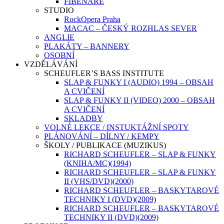
FIBENARE
STUDIO
RockOpera Praha
MACAC – ČESKÝ ROZHLAS SEVER
ANGLIE
PLAKÁTY – BANNERY
OSOBNÍ
VZDĚLÁVÁNÍ
SCHEUFLER’S BASS INSTITUTE
SLAP & FUNKY I (AUDIO) 1994 – OBSAH
A CVIČENÍ
SLAP & FUNKY II (VIDEO) 2000 – OBSAH
A CVIČENÍ
SKLADBY
VOLNÉ LEKCE / INSTUKTÁŽNÍ SPOTY
PLÁNOVÁNÍ – DÍLNY / KEMPY
ŠKOLY / PUBLIKACE (MUZIKUS)
RICHARD SCHEUFLER – SLAP & FUNKY
(KNIHA/MC)(1994)
RICHARD SCHEUFLER – SLAP & FUNKY
II (VHS/DVD)(2000)
RICHARD SCHEUFLER – BASKYTAROVÉ
TECHNIKY I (DVD)(2009)
RICHARD SCHEUFLER – BASKYTAROVÉ
TECHNIKY II (DVD)(2009)