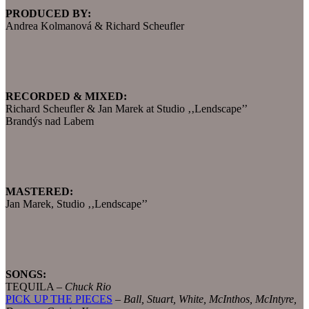
PRODUCED BY:
Andrea Kolmanová & Richard Scheufler
RECORDED & MIXED:
Richard Scheufler & Jan Marek at Studio ‚‚Lendscape’’
Brandýs nad Labem
MASTERED:
Jan Marek, Studio ‚‚Lendscape’’
SONGS:
TEQUILA –
Chuck Rio
PICK UP THE PIECES
–
Ball, Stuart, White, McInthos, McIntyre,