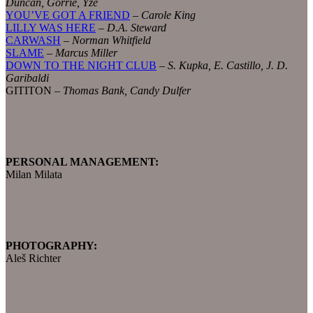
Duncan,
Gorrie, Yze
YOU’VE GOT A FRIEND
–
Carole King
LILLY WAS HERE
–
D.A. Steward
CARWASH
–
Norman Whitfield
SLAME
–
Marcus Miller
DOWN TO THE NIGHT CLUB
–
S. Kupka, E. Castillo, J. D.
Garibaldi
GITITON –
Thomas Bank, Candy Dulfer
PERSONAL MANAGEMENT:
Milan Milata
PHOTOGRAPHY:
Aleš Richter