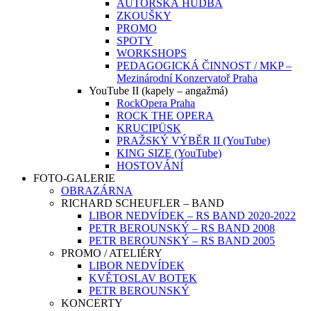
AUTORSKÁ HUDBA
ZKOUŠKY
PROMO
SPOTY
WORKSHOPS
PEDAGOGICKÁ ČINNOST / MKP –
Mezinárodní Konzervatoř Praha
YouTube II (kapely – angažmá)
RockOpera Praha
ROCK THE OPERA
KRUCIPÜSK
PRAŽSKÝ VÝBĚR II (YouTube)
KING SIZE (YouTube)
HOSTOVÁNÍ
FOTO-GALERIE
OBRAZÁRNA
RICHARD SCHEUFLER – BAND
LIBOR NEDVÍDEK – RS BAND 2020-2022
PETR BEROUNSKÝ – RS BAND 2008
PETR BEROUNSKÝ – RS BAND 2005
PROMO / ATELIÉRY
LIBOR NEDVÍDEK
KVĚTOSLAV BOTEK
PETR BEROUNSKÝ
KONCERTY