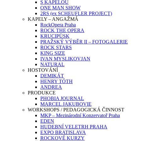
S KAPELOU
ONE MAN SHOW
2RS (ex SCHEUFLER PROJECT)
KAPELY – ANGAŽMÁ
RockOpera Praha
ROCK THE OPERA
KRUCIPÜSK
PRAŽSKÝ VÝBĚR II – FOTOGALERIE
ROCK STARS
KING SIZE
IVAN MYSLIKOVJAN
NATURAL
HOSTOVÁNÍ
DEMIKÁT
HENRY TÓTH
ANDREA
PRODUKCE
PHOBIA JOURNAL
MARCEL JAKUBOVIE
WORKSHOPS / PEDAGOGICKÁ ČINNOST
MKP – Mezinárodní Konzervatoř Praha
EDEN
HUDEBNÍ VELETRH PRAHA
EXPO BRATISLAVA
ROCKOVÉ KURZY