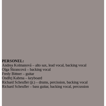
PERSONEL:
Andrea Kolmanová – alto sax, lead vocal, backing vocal
Olga Škrancová – backing vocal
Fredy Bittner – guitar
Ondřej Kabrna – keyboard
Richard Scheufler (jr.) – drums, percission, backing vocal
Richard Scheufler – bass guitar, backing vocal, percussion