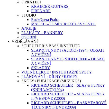
S PŘÁTELI
KRAJICEK GUITARS
FIBENARE
STUDIO
RockOpera Praha
MACAC – ČESKÝ ROZHLAS SEVER
ANGLIE
PLAKÁTY – BANNERY
OSOBNÍ
VZDĚLÁVÁNÍ
SCHEUFLER’S BASS INSTITUTE
SLAP & FUNKY I (AUDIO) 1994 – OBSAH
A CVIČENÍ
SLAP & FUNKY II (VIDEO) 2000 – OBSAH
A CVIČENÍ
SKLADBY
VOLNÉ LEKCE / INSTUKTÁŽNÍ SPOTY
PLÁNOVÁNÍ – DÍLNY / KEMPY
ŠKOLY / PUBLIKACE (MUZIKUS)
RICHARD SCHEUFLER – SLAP & FUNKY
(KNIHA/MC)(1994)
RICHARD SCHEUFLER – SLAP & FUNKY
II (VHS/DVD)(2000)
RICHARD SCHEUFLER – BASKYTAROVÉ
TECHNIKY I (DVD)(2009)