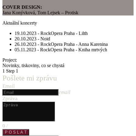
COVER DESIGN:
Jana Konývková, Tom Lejsek – Protisk
Aktuální koncerty
19.10.2023 - RockOpera Praha - Lilth
20.10.2023 - Noid
26.10.2023 - RockOpera Praha - Anna Karenina
05.11.2023 - RockOpera Praha - Kniha mrtvých
Project:
Novinky, tiskoviny, co se chystá
1
Step 1
Pošlete mi zprávu
Email
email
Zpráva
0
/
P O S L A T