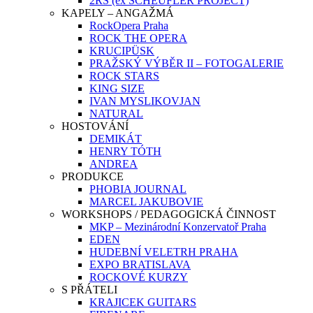
2RS (ex SCHEUFLER PROJECT)
KAPELY – ANGAŽMÁ
RockOpera Praha
ROCK THE OPERA
KRUCIPÜSK
PRAŽSKÝ VÝBĚR II – FOTOGALERIE
ROCK STARS
KING SIZE
IVAN MYSLIKOVJAN
NATURAL
HOSTOVÁNÍ
DEMIKÁT
HENRY TÓTH
ANDREA
PRODUKCE
PHOBIA JOURNAL
MARCEL JAKUBOVIE
WORKSHOPS / PEDAGOGICKÁ ČINNOST
MKP – Mezinárodní Konzervatoř Praha
EDEN
HUDEBNÍ VELETRH PRAHA
EXPO BRATISLAVA
ROCKOVÉ KURZY
S PŘÁTELI
KRAJICEK GUITARS